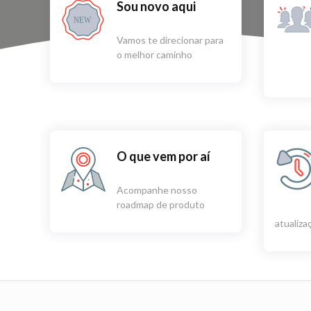
Sou novo aqui
NEW
Vamos te direcionar para
o melhor caminho
O que vem por aí
Acompanhe nosso
roadmap de produto
atualiz