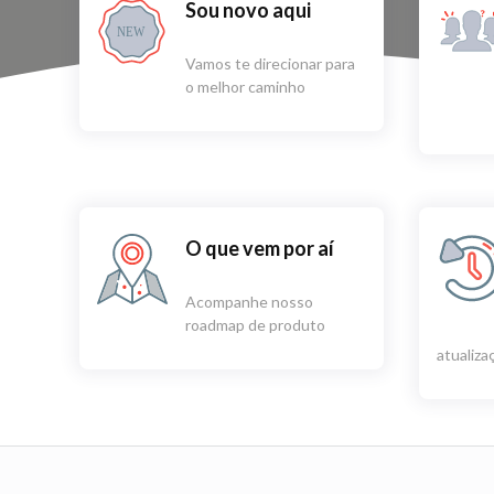
Sou novo aqui
NEW
Vamos te direcionar para
o melhor caminho
O que vem por aí
Acompanhe nosso
roadmap de produto
atualiz