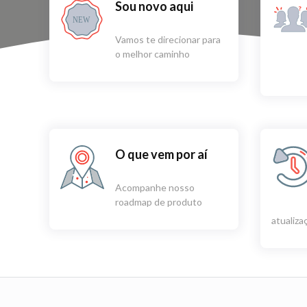
Sou novo aqui
NEW
Vamos te direcionar para
o melhor caminho
O que vem por aí
Acompanhe nosso
roadmap de produto
atualiz