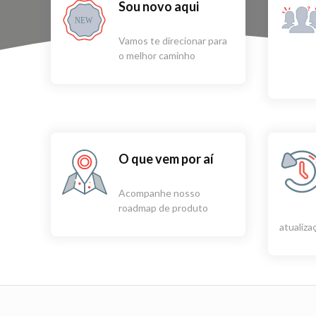
Sou novo aqui
NEW
Vamos te direcionar para
o melhor caminho
O que vem por aí
Acompanhe nosso
roadmap de produto
atualiz