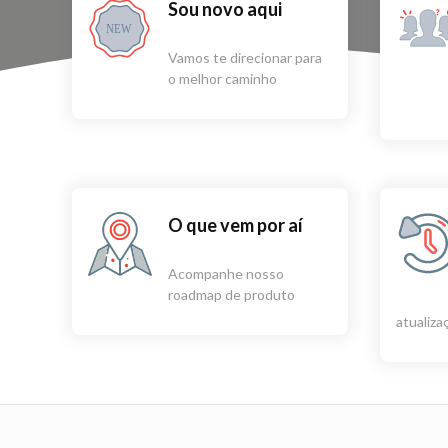
Sou novo aqui
NEW
Vamos te direcionar para
o melhor caminho
O que vem por aí
Acompanhe nosso
roadmap de produto
atualiz