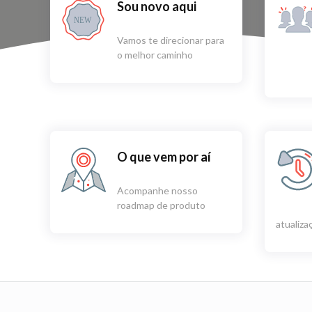
Sou novo aqui
NEW
Vamos te direcionar para
o melhor caminho
O que vem por aí
Acompanhe nosso
roadmap de produto
atualiz