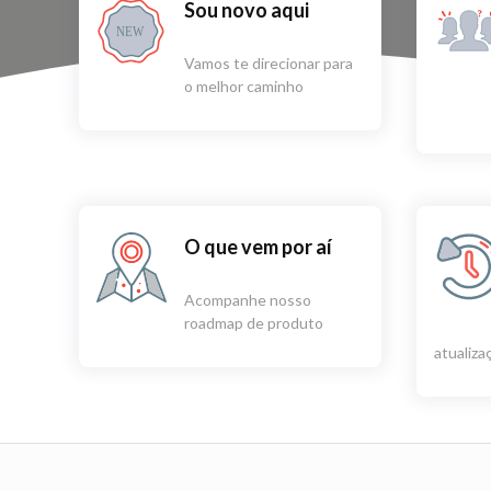
Sou novo aqui
NEW
Vamos te direcionar para
o melhor caminho
O que vem por aí
Acompanhe nosso
roadmap de produto
atualiz