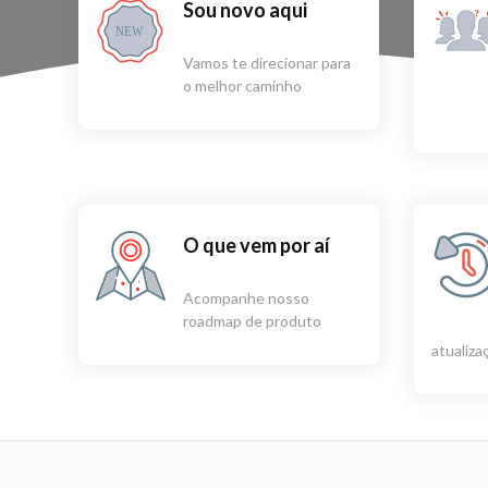
Sou novo aqui
NEW
Vamos te direcionar para
o melhor caminho
O que vem por aí
Acompanhe nosso
roadmap de produto
atualiz