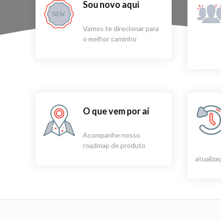
Sou novo aqui
NEW
Vamos te direcionar para
o melhor caminho
O que vem por aí
Acompanhe nosso
roadmap de produto
atualiz