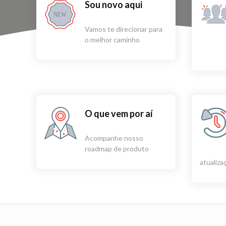
Sou novo aqui
NEW
Vamos te direcionar para
o melhor caminho
O que vem por aí
Acompanhe nosso
roadmap de produto
atualiz