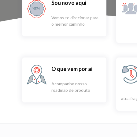
Sou novo aqui
NEW
Vamos te direcionar para
o melhor caminho
O que vem por aí
Acompanhe nosso
roadmap de produto
atualiz