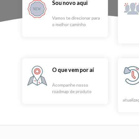
Sou novo aqui
NEW
Vamos te direcionar para
o melhor caminho
O que vem por aí
Acompanhe nosso
roadmap de produto
atualiz