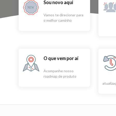
Sou novo aqui
NEW
Vamos te direcionar para
o melhor caminho
O que vem por aí
Acompanhe nosso
roadmap de produto
atualiz