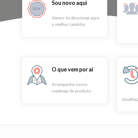
Sou novo aqui
NEW
Vamos te direcionar para
o melhor caminho
O que vem por aí
Acompanhe nosso
roadmap de produto
atualiz