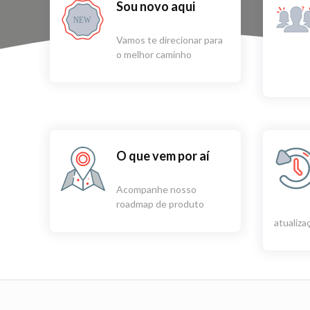
Sou novo aqui
NEW
Vamos te direcionar para
o melhor caminho
O que vem por aí
Acompanhe nosso
roadmap de produto
atualiz